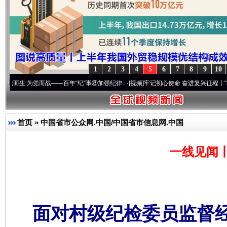
1
2
3
4
5
6
7
8
9
10
党而战——百年“纪”事⑧加强纪律..
·[视频]
牢记初心使命 奋进复兴征程丨“转折之城”激荡
首页
»
中国省市公众网.中国/中国省市信息网.中国
一线见闻
面对村级纪检委员监督