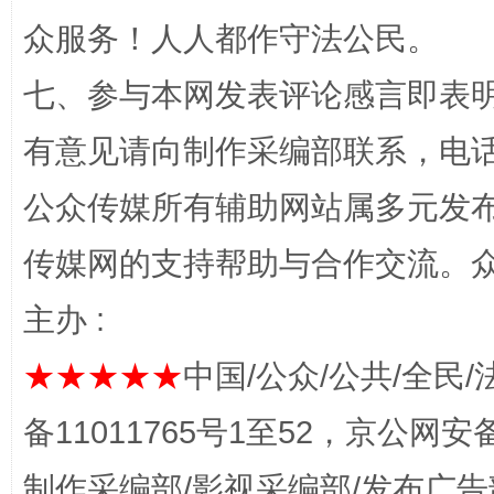
众服务！人人都作守法公民。
七、参与本网发表评论感言即表明
有意见请向制作采编部联系，电话：0
公众传媒所有辅助网站属多元发
传媒网的支持帮助与合作交流。
千年窑火 生生不息
一
主办 :
★★★★★
中国/公众/公共/全民/
备11011765号1至52，京公网安备：
制作采编部/影视采编部/发布广告