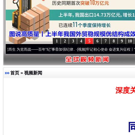
1
2
3
4
5
6
7
8
9
10
党而战——百年“纪”事⑧加强纪律..
·[视频]
牢记初心使命 奋进复兴征程丨“转折之城”激荡
首页
»
视频新闻
深度