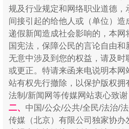
全民健身五年计划来了！等你上场
规及行业规定和网络职业道德，
间接引起的给他人或（单位）造
递假新闻造成社会影响的，本网
国宪法，保障公民的言论自由和
无意中涉及到您的权益，请及时
或更正。特请来函来电说明本网
站有权先行撤除，以保护版权拥有者
阿坝州三大球赛在茂县开幕
规模最
法制/新闻网等传媒网站衷心致谢
二、
中国/公众/公共/全民/法治
传媒（北京）有限公司独家协办