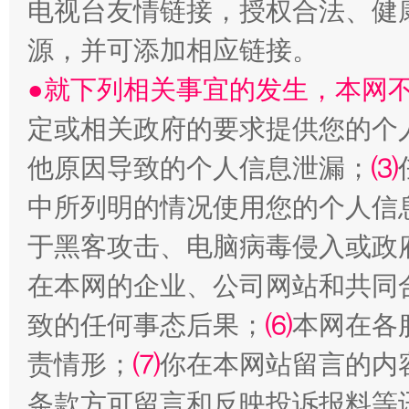
电视台友情链接，授权合法、健
源，并可添加相应链接。
●就下列相关事宜的发生，本网
国家大学科技园优化重塑工作
定或相关政府的要求提供您的个
他原因导致的个人信息泄漏；
⑶
中所列明的情况使用您的个人信
于黑客攻击、电脑病毒侵入或政
在本网的企业、公司网站和共同
致的任何事态后果；
⑹
本网在各
扯下公款旅游的“隐身衣”
如何以同
责情形；
⑺
你在本网站留言的内
条款方可留言和反映投诉报料等