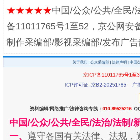
★★★★★
中国/公众/公共/全民/
备11011765号1至52，京公网安备：
制作采编部/影视采编部/发布广告
受贿1.44亿！段成刚被判无期
从幼儿
关于我们
|
公众采编部
|
法律声明
| 中国
京ICP备11011765号1至3
ICP许可证: 京B2-20251785
广
资料编辑/网络推广/法律咨询专线：
010-89525216
QQ
中国/公众/公共/全民/法治/法
一、
遵守各国有关法律、法规，