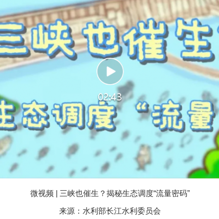
实
一纸欠条伤亲情 巡回调解促和解..
题”
法徽映军营 权益有保障
微视频 | 三峡也催生？揭秘生态调度“流量密码”
来源：水利部长江水利委员会