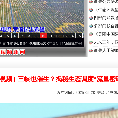
事关公共资
《生态环境监
读
四部门印发
多部门联合部
《美丽中国建
4
5
6
7
8
9
10
11
12
13
14
15
未来五年，
心套路”
·[视频]
廉洁文化中国行丨祁连巍巍树丰碑
·[视频]
微视频 | 三峡也催生？揭秘生
事关人工智
视频 | 三峡也催生？揭秘生态调度“流量密
发布时间：2025-08-20 来源：
“中