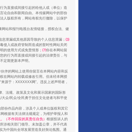
行为直接或间接引起的给他人或（单位）造
言论自由和新闻自由。本传媒网站中的部份
法人版权所有，网站有权先行撤除，以保护
健康网站和报刊电视台友情链接，授权合法、健
信息泄漏或其他原因导致的个人信息泄漏；
⑶
毒侵入或政府管制而造成的暂时性网站关闭
明的使用方式或免责情形；
⑺
你在本网站留
山西：不断增强治理腐败综合效能
您的行为而直接或间接引起的法律责任，与
将不定期更新本声明。
合作伙伴的网站上使用你留言在本网站内容和反
权在网站内转载或修改引用。但未经本网授
源于：XXXXXXX网”。违反上述声明者，
法律、法规、政策及文化和展示国家的国际形
大众/民众/全民勇于担任文化使者与和平使
的部份作品内容，涉及个人或单位版权和其它
本网根据有关法律法规规定，为维护举报人和
认。（不作回应的其责任自负）
根据投诉人的
至所涉相关部门领导。未加盖公章，并不代表
督，实为中国向全球发展营造良好舆论氛围。通
养老服务师职业资格制度暂行规定