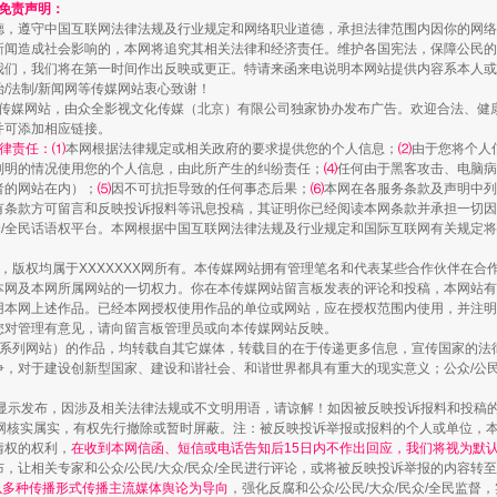
和免责声明：
德，遵守中国互联网法律法规及行业规定和网络职业道德，承担法律范围内因你的网络
新闻造成社会影响的，本网将追究其相关法律和经济责任。维护各国宪法，保障公民的
我们，我们将在第一时间作出反映或更正。特请来函来电说明本网站提供内容系本人或
治/法制/新闻网等传媒网站衷心致谢！
新闻网等传媒网站，由众全影视文化传媒（北京）有限公司独家协办发布广告。欢迎合法、
并可添加相应链接。
律责任：⑴
本网根据法律规定或相关政府的要求提供您的个人信息；
⑵
由于您将个人
列明的情况使用您的个人信息，由此所产生的纠纷责任；
⑷
任何由于黑客攻击、电脑病
者的网站在内）；
⑸
因不可抗拒导致的任何事态后果；
⑹
本网在各服务条款及声明中列
镜头丨大暑三秋近
有条款方可留言和反映投诉报料等讯息投稿，其证明你已经阅读本网条款并承担一切因
民众/全民话语权平台。本网根据中国互联网法律法规及行业规定和国际互联网有关规定
作品，版权均属于XXXXXXX网所有。本传媒网站拥有管理笔名和代表某些合作伙伴在
本网及本网所属网站的一切权力。你在本传媒网站留言板发表的评论和投稿，本网站有
本网上述作品。已经本网授权使用作品的单位或网站，应在授权范围内使用，并注明“来
您对管理有意见，请向留言板管理员或向本传媒网站反映。
本传媒系列网站）的作品，均转载自其它媒体，转载目的在于传递更多信息，宣传国家的
，对于建设创新型国家、建设和谐社会、和谐世界都具有重大的现实意义；公众/公民/
显示发布，因涉及相关法律法规或不文明用语，请谅解！如因被反映投诉报料和投稿
网核实属实，有权先行撤除或暂时屏蔽。注：被反映投诉举报或报料的个人或单位，
情权的权利，
在收到本网信函、短信或电话告知后15日内不作出回应，我们将视为默
，让相关专家和公众/公民/大众/民众/全民进行评论，或将被反映投诉举报的内容转
网以多种传播形式传播主流媒体舆论为导向
，强化反腐和公众/公民/大众/民众/全民监
如何以同查同治破解风腐交织难题