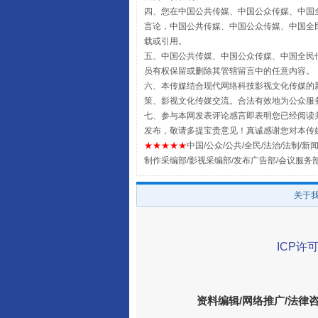
四、您在中国公共传媒、中国公众传媒、中国全民传媒Chin
言论，中国公共传媒、中国公众传媒、中国全民传媒China
载或引用。
五、中国公共传媒、中国公众传媒、中国全民传媒China 
全民健身五年计划来了！等你上
员有权保留或删除其管辖留言中的任意内容。
六、本传媒结合现代网络科技影视文化传媒的新
策、影视文化传媒交流。合法有效地为公众服
七、参与本网发表评论感言即表明您已经阅读并
发布，敬请多提宝贵意见！真诚感谢您对本传
★★★★★
中国/公众/公共/全民/法治/法制/新闻
制作采编部/影视采编部/发布广告部/会议服务
关于
ICP许可
阿坝州三大球赛在茂县开幕
资料编辑/网络推广/法律