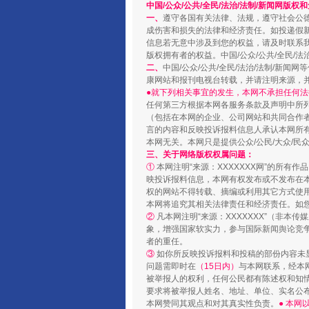
中国/公众/公共/全民/法治/法制/新闻网版权
一、
遵守各国有关法律、法规，遵守社会公
成伤害和损失的法律和经济责任。如投递假
信息若无意中涉及到您的权益，请及时联系
版权拥有者的权益。中国/公众/公共/全民/法
二、
中国/公众/公共/全民/法治/法制/
康网站和报刊电视台转载，并请注明来源，
●就下列相关事宜的发生，本网不承担任何法
任何第三方根据本网各服务条款及声明中所
（包括在本网的企业、公司网站和共同合作
国家大学科技园优化重塑工作
言的内容和反映投诉报料信息人承认本网所
本网无关。本网只是提供公众/公民/大众/
三、关于网络版权权属问题：
①
本网注明“来源：XXXXXXX网”的所有
映投诉报料信息，本网有权发布或不发布在
权的网站不得转载、摘编或利用其它方式使用
本网将追究其相关法律责任和经济责任。如
②
凡本网注明“来源：XXXXXXX”（非
象，增强国家软实力，参与国际新闻舆论竞争
者的重任。
③
如你所反映投诉报料和投稿的部份内容未
问题需即时在
（15日内）
与本网联系，经本
被举报人的权利，任何公民都有陈述权和知
要求将被举报人姓名、地址、单位、实名公布
本网赞同其观点和对其真实性负责。
● 本
扯下公款旅游的“隐身衣”