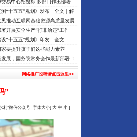
源交易中心招投标 多部门作出部署
测“十五五”规划》发布｜全文｜解
意见推动互联网基础资源高质量发展
署开展安全生产“打非治违”工作
设“十五五”规划》印发｜全文
国家要提升孩子们这些能力素养
态调度“流量密..
·[视频]
廉洁文化中国行 | 遵义：雄关漫道展新颜..
·[视频]
衣柜里的秘密
能发展，国务院常务会作最新部署⇒
网络推广投稿请点击这里>>
码”
国水利”微信公众号
字体大小[
大
中
小
]