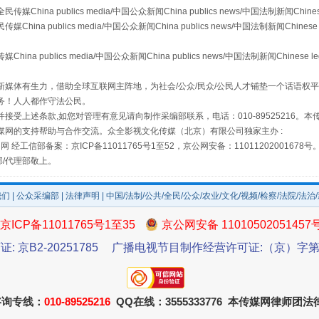
a publics media/中国公众新闻China publics news/中国法制新闻Chinese
 publics media/中国公众新闻China publics news/中国法制新闻Chinese 
publics media/中国公众新闻China publics news/中国法制新闻Chinese l
场
事关残疾人未来5年
媒体有生力，借助全球互联网主阵地，为社会/公众/民众/公民人才铺垫一个话语权平
务！人人都作守法公民。
接受上述条款,如您对管理有意见请向制作采编部联系，电话：010-89525216。
媒网的支持帮助与合作交流。众全影视文化传媒（北京）有限公司独家主办 :
网 经工信部备案：京ICP备11011765号1至52，京公网安备：11011202001678号
部/代理部敬上。
我们
|
公众采编部
|
法律声明
| 中国/法制/公共/全民/公众/农业/文化/视频/检察/法院/法治
京ICP备11011765号1至35
京公网安备 11010502051457
证: 京B2-20251785
广播电视节目制作经营许可证:（京）字第3
规模最大的光氢储一体化项目
咨询专线：
010-89525216
QQ在线：3555333776 本传媒网律师团