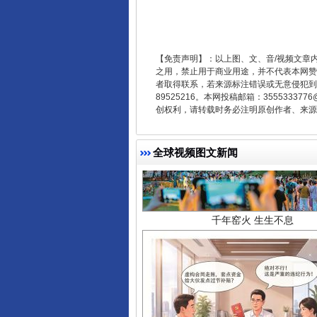
【免责声明】：以上图、文、音/视频文章
之用，禁止用于商业用途，并不代表本网赞
者取得联系，若来源标注错误或无意侵犯到您的
89525216。本网投稿邮箱：355533
创权利，请转载时务必注明原创作者、来源：
千年窑火 生生不息
全球视频图文新闻