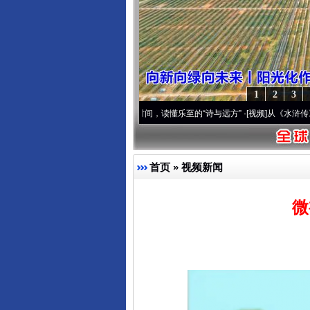
1
2
3
 潮起..
·[视频]
一首歌的时间，读懂乐至的“诗与远方”
·[视频]
从《水浒传》看间谍“攻
首页
»
视频新闻
微