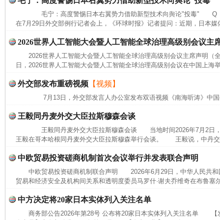
毛宁：高度警惕日本右翼势力借助新型技术向舆论“投毒”
毛宁：高度警惕日本右翼势力借助新型技术向舆论"投毒" Q 
在7月29日外交部例行记者会上，《环球时报》记者提问：近期，日本媒体
2026世界人工智能大会暨人工智能全球治理高级别会议主
2026世界人工智能大会暨人工智能全球治理高级别会议主席声明（全文
日，2026世界人工智能大会暨人工智能全球治理高级别会议在中国上海举
外交部发布重磅视频
【视频】
7月13日，外交部发言人办公室发布双语视频《南海听涛》中国
王毅同丹麦外交大臣拉斯穆森会谈
王毅同丹麦外交大臣拉斯穆森会谈 当地时间2026年7月2日
王毅在哥本哈根同丹麦外交大臣拉斯穆森举行会谈。 王毅说，中丹交往
中欧贸易投资磋商机制首次会议举行并发表联合声明
中欧贸易投资磋商机制联合声明 2026年6月29日，中华人民共
贸易和经济安全及机构间关系和透明度委员马罗什·谢夫乔维奇在布鲁塞尔
中方决定将20家日本实体列入关注名单
商务部公告2026年第28号 公布将20家日本实体列入关注名单