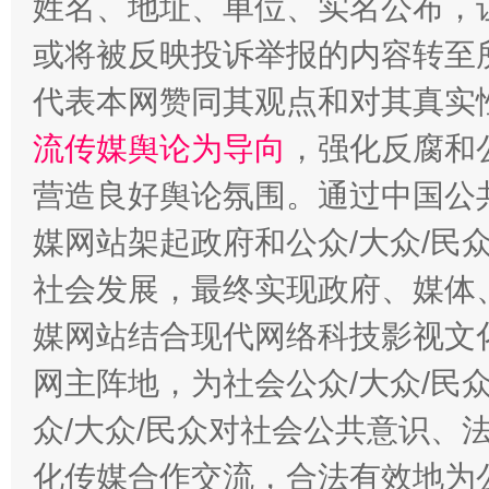
姓名、地址、单位、实名公布，让
或将被反映投诉举报的内容转至
完善运行机制助力责任有效落实
一纸欠条
代表本网赞同其观点和对其真实
流传媒舆论为导向
，强化反腐和
营造良好舆论氛围。通过中国公共
媒网站架起政府和公众/大众/民
社会发展，最终实现政府、媒体、
媒网站结合现代网络科技影视文
东山县通报“牛蛙产品抗生素超标问题”
法
网主阵地，为社会公众/大众/民
众/大众/民众对社会公共意识、
化传媒合作交流，合法有效地为公