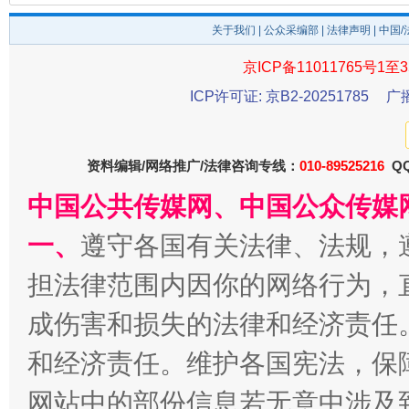
关于我们
|
公众采编部
|
法律声明
| 中国
京ICP备11011765号1至3
ICP许可证: 京B2-20251785
广
资料编辑/网络推广/法律咨询专线：
千年窑火 生生不息
010-89525216
QQ
一
中国公共传媒网、中国公众传媒
一、
遵守各国有关法律、法规，
担法律范围内因你的网络行为，
成伤害和损失的法律和经济责任
和经济责任。维护各国宪法，保
网站中的部份信息若无意中涉及
揭开“小金库”的免责幌子