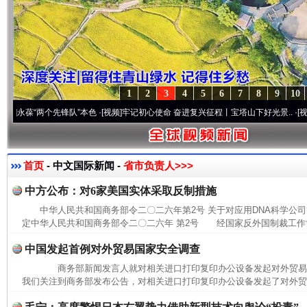
1
2
3
4
5
6
7
8
9
10
葆“两个先锋队”本色
·[视频]
牢记初心使命 奋进复兴征程丨宝塔山下好光景..
·[视频]
因党
首页
- 中文国际新闻 -
省市负责人>>>
中方公布：对6家美国实体采取反制措施
中华人民共和国商务部令二〇二六年第2号 关于对应用DNA科学公
定中华人民共和国商务部令二〇二六年 第2号 经国家反外国制裁工作协
中国发起首例对外贸易国家安全调查
商务部新闻发言人就对相关进口打印复印办公设备发起对外贸
我们关注到商务部发布公告，对相关进口打印复印办公设备发起了对外贸易