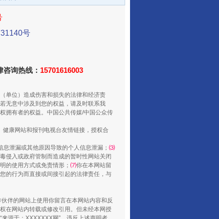
号
1140号
从数据变化看反腐深化
法律咨询热线：
15701616003
（单位）造成伤害和损失的法律和经济责
若无意中涉及到您的权益，请及时联系我
权拥有者的权益。中国公共传媒/中国公众传
、健康网站和报刊电视台友情链接，授权合
信息泄漏或其他原因导致的个人信息泄漏；
⑶
毒侵入或政府管制而造成的暂时性网站关闭
明的使用方式或免责情形；
⑺
你在本网站留
您的行为而直接或间接引起的法律责任，与
酒驾未被当场查获能处罚吗
合作伙伴的网站上使用你留言在本网站内容和反
权在网站内转载或修改引用。但未经本网授
源于：XXXXXXX网”。违反上述声明者，