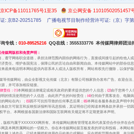
京ICP备11011765号1至35
京公网安备 11010502051457
证: 京B2-20251785
广播电视节目制作经营许可证:（京）字第3
一批国家标准开始实施
咨询专线：
010-89525216
QQ在线：3555333776 本传媒网律师团
民传媒网版权和免责声明：
德，遵守网络职业道德，承担法律范围内因你的网络行为，直接或间接引起的给他人或
经济责任。维护各国宪法，保障公民的言论自由和新闻自由。本传媒网站中的部份信息
请来函来电说明本网站提供内容系本人或法人版权所有，网站有权先行撤除，以保护版
传媒等传媒网站，由众全影视文化传媒（北京）有限公司独家协办发布广告。欢迎合法
来源，并可添加相应链接。
律责任：⑴
本网根据法律规定或相关政府的要求提供您的个人信息；
⑵
由于您将个人
列明的情况使用您的个人信息，由此所产生的纠纷责任；
⑷
任何由于黑客攻击、电脑病
者的网站在内）；
⑸
因不可抗拒导致的任何事态后果；
⑹
本网在各服务条款及声明中列
有条款方可留言和反映投诉报料等讯息投稿，其证明你已经阅读本网条款并承担一切因
语权平台。本网根据各国新法律和国际互联网有关规定将不定期更新本声明。
以产业富民促振兴
作品，版权均属于XXXXXXX网所有。本传媒网站拥有管理笔名和代表某些合作伙伴在
本网及本网所属网站的一切权力。你在本传媒网站留言板发表的评论和投稿，本网站有
本网上述作品。已经本网授权使用作品的单位或网站，应在授权范围内使用，并注明“来