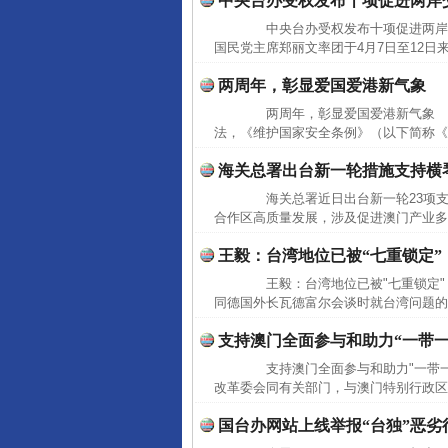
中央台办受权发布十项促进两岸
中央台办受权发布十项促进两岸
国民党主席郑丽文率团于4月7日至12日
两周年，彰显爱国爱港新气象
两周年，彰显爱国爱港新气象 20
法，《维护国家安全条例》（以下简称《
海关总署出台新一轮措施支持横
海关总署近日出台新一轮23项支
合作区高质量发展，涉及促进澳门产业多
王毅：台湾地位已被“七重锁定”
王毅：台湾地位已被"七重锁定" 
同德国外长瓦德富尔会谈时就台湾问题的
支持澳门全面参与和助力“一带
支持澳门全面参与和助力"一带一
改革委会同有关部门，与澳门特别行政区政
国台办网站上线举报“台独”恶劣