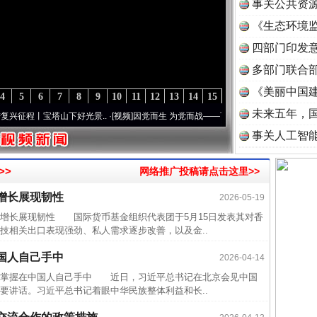
事关公共资
《生态环境监
读
四部门印发
多部门联合部
《美丽中国建
4
5
6
7
8
9
10
11
12
13
14
15
未来五年，
丨宝塔山下好光景..
·[视频]
因党而生 为党而战——百年“纪”事⑧加强纪律..
·[视频]
牢记
事关人工智
>>
网络推广投稿请点击这里>>
近期涉
增长展现韧性
2026-05-19
半生相
长展现韧性 国际货币基金组织代表团于5月15日发表其对香
一纸欠
技相关出口表现强劲、私人需求逐步改善，以及金..
26万
国人自己手中
2026-04-14
杨天
掌握在中国人自己手中 近日，习近平总书记在北京会见中国
要讲话。习近平总书记着眼中华民族整体利益和长..
传销头
四川省