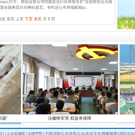
&rsquo;打手、帮凶迫害台湾同胞恶劣行径举报专栏"在国务院台办政
在国务院台办网站首页。专栏还公布举报邮箱ju..
官方
实
一纸欠条伤亲情 巡回调解促和解..
从“无
条信息
首页
上页
下页
末页
共 9 页
最高
事故致
题”
法徽映军营 权益有保障
我们
|
公众采编部
|
法律声明
| 中国/法制/公共/全民/公众/农业/文化/视频/检察/法院/法治