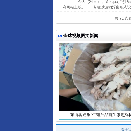
今天（26日），"&lsquo;台独
府网站上线。 专栏以游动浮窗形式设置
完善运行机制助力责任有效落
共 71 
全球视频图文新闻
东山县通报“牛蛙产品抗生素超标问
关于