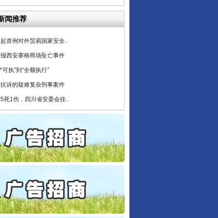
6家美国实体采取反制措..
新闻推荐
起首例对外贸易国家安全..
通报西安赛格商场坠亡事件
产可执”到“全额执行”
检抗诉的疑难复杂刑事案件
5死1伤，四川省安委会挂..
私家车群死群伤事故多发..
守，一别两宽：这场老年..
条伤亲情 巡回调解促和..
保费，离婚时为何要分走一..
誉，不得录用为公务员
目出狱后办书院暴力管教..
公安厅征集新型黑恶违法..
6家美国实体采取反制措..
起首例对外贸易国家安全..