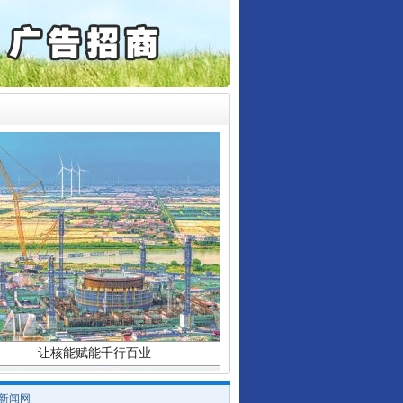
通报西安赛格商场坠亡事件
行业协会接连发公告
产可执”到“全额执行”
检抗诉的疑难复杂刑事案件
5死1伤，四川省安委会挂..
让核能赋能千行百业
/新闻网