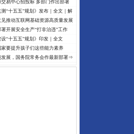
源交易中心招投标 多部门作出部署
测“十五五”规划》发布｜全文｜解
意见推动互联网基础资源高质量发展
署开展安全生产“打非治违”工作
设“十五五”规划》印发｜全文
国家要提升孩子们这些能力素养
初心使命 奋进复兴征程丨“转折之城”激荡..
·[视频]
牢记初心使命 奋进复兴征程丨红船起
能发展，国务院常务会作最新部署⇒
私家车群死群伤事故多发..
守，一别两宽：这场老年..
条伤亲情 巡回调解促和..
保费，离婚时为何要分走一..
誉，不得录用为公务员
目出狱后办书院暴力管教..
公安厅征集新型黑恶违法..