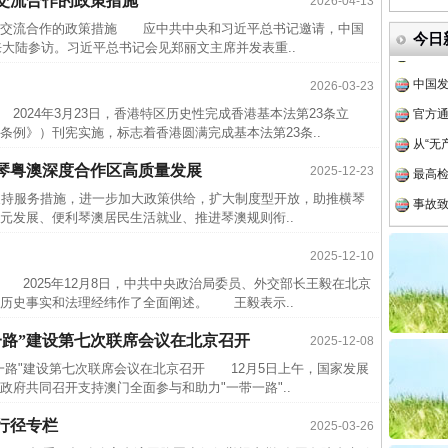
交流合作的政策措施
2026-04-13
中方对
交流合作的政策措施 应中共中央和习近平总书记邀请，中国
今日
来大陆参访。习近平总书记会见郑丽文主席并发表重..
中国发
官方
2026-03-23
24年3月23日，香港特区历史性完成香港基本法第23条立
从“无
条例》）刊宪实施，标志着香港圆满完成基本法第23条..
最高
琴粤澳深度合作区高质量发展
2025-12-23
事故致
持服务措施，进一步加大政策供给，扩大制度型开放，助推横琴
近期涉
元发展、便利琴澳居民生活就业、推进琴澳规则衔..
半生相
2025-12-10
一纸欠
2025年12月8日，中共中央政治局委员、外交部长王毅在北京
26万
历史事实和法理经纬作了全面阐述。 王毅表示..
杨天
一路”建设第七次联席会议在北京召开
2025-12-08
传销头
路"建设第七次联席会议在北京召开 12月5日上午，国家发展
四川省
府共同召开支持澳门全面参与和助力"一带一路"..
中方对
行径专栏
2025-03-26
中国发