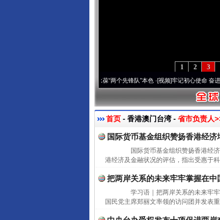
1
2
3
年 深刻改变雪域高原..
·[视频]
永葆“两个先锋队”本色
·[视频]
牢记初心使命 奋进复兴征程
首页
- 香港澳门台湾 -
省市负责人>
国际货币基金组织赞扬香港经济
国际货币基金组织赞扬香港经济增
港经济及金融状况的评估，指出受惠于科
把两岸关系的未来牢牢掌握在中
学习语｜把两岸关系的未来牢牢
国民党主席郑丽文率领的访问团并发表重