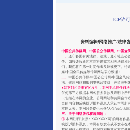
ICP许可
千年窑火 生生不息
资料编辑/网络推广/法律
中国公共传媒网、中国公众传媒网、中国全
一、
遵守各国有关法律、法规，遵守社会公
任。如投递假新闻本网将追究其相关法律和
们，我们将在第一时间作出反映或更正。特
媒/中国全民传媒等传媒网站衷心致谢！
二、
中国公共传媒/中国公众传媒/中国全民
法、健康网站和报刊电视台转载，并请注明
●就下列相关事宜的发生，本网不承担任何法
任何第三方根据本网各服务条款及声明中所
（包括在本网的企业、公司网站和共同合作
言的内容和反映投诉报料讯息人承认本网所
本网无关。本网只是提供公众/大众/民众话
揭开“小金库”的免责幌子
三、关于网络版权权属问题：
①
本网注明“来源：XXXXXXX网”的所有
映投诉报料讯息，本网有权发布或不发布在
权的网站不得转载、摘编或利用其它方式使用