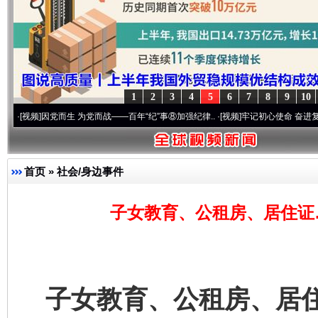
1
2
3
4
5
6
7
8
9
10
因党而生 为党而战——百年“纪”事⑧加强纪律..
·[视频]
牢记初心使命 奋进复兴征程丨“转
法徽映军营 权益有保障
让
首页
»
社会/身边事件
子女教育、公租房、居住证
子女教育、公租房、居
一批国家标准开始实施
从