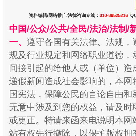
从幼儿园到大学，有这些资助
“
资料编辑/网络推广/法律咨询专线：
010-89525216
QQ
中国/公众/公共/全民/法治/法
一、
遵守各国有关法律、法规，
规及行业规定和网络职业道德，
间接引起的给他人或（单位）造
递假新闻造成社会影响的，本网
事关残疾人未来5年
让
国宪法，保障公民的言论自由和
无意中涉及到您的权益，请及时
或更正。特请来函来电说明本网
站有权先行撤除，以保护版权拥有者