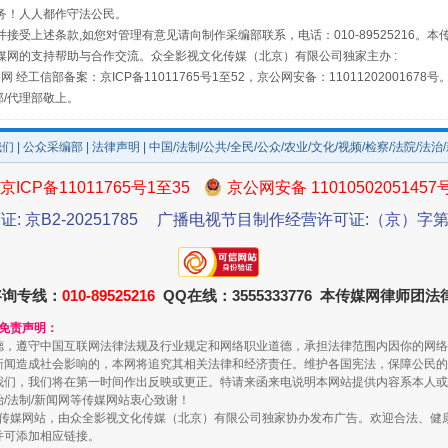
务！人人都作守法公民。
接受上述条款,如您对管理有意见请向制作采编部联系，电话：010-89525216。
媒网的支持帮助与合作交流。众全影视文化传媒（北京）有限公司独家主办 :
让传统村落焕发生机
网 经工信部备案：京ICP备11011765号1至52，京公网安备：11011202001678号
部/代理部敬上。
我们
|
公众采编部
|
法律声明
| 中国/法制/公共/全民/公众/农业/文化/视频/检察/法院/法治
京ICP备11011765号1至35
京公网安备 11010502051457
证: 京B2-20251785
广播电视节目制作经营许可证:（京）字第3
咨询专线：
010-89525216
QQ在线：3555333776 本传媒网律师团
和免责声明：
走走走！国家喊你健身啦
德，遵守中国互联网法律法规及行业规定和网络职业道德，承担法律范围内因你的网络
新闻造成社会影响的，本网将追究其相关法律和经济责任。维护各国宪法，保障公民的
我们，我们将在第一时间作出反映或更正。特请来函来电说明本网站提供内容系本人或
治/法制/新闻网等传媒网站衷心致谢！
新闻网等传媒网站，由众全影视文化传媒（北京）有限公司独家协办发布广告。欢迎合法、
并可添加相应链接。