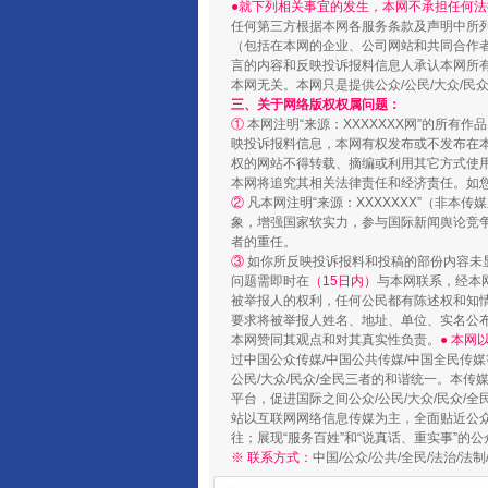
●就下列相关事宜的发生，本网不承担任何法
任何第三方根据本网各服务条款及声明中所
（包括在本网的企业、公司网站和共同合作
言的内容和反映投诉报料信息人承认本网所
本网无关。本网只是提供公众/公民/大众/
三、关于网络版权权属问题：
①
本网注明“来源：XXXXXXX网”的所有
映投诉报料信息，本网有权发布或不发布在
权的网站不得转载、摘编或利用其它方式使用
镜头丨大暑三秋近
本网将追究其相关法律责任和经济责任。如
②
凡本网注明“来源：XXXXXXX”（非
象，增强国家软实力，参与国际新闻舆论竞争
者的重任。
③
如你所反映投诉报料和投稿的部份内容未
问题需即时在
（15日内）
与本网联系，经本
被举报人的权利，任何公民都有陈述权和知
要求将被举报人姓名、地址、单位、实名公布
本网赞同其观点和对其真实性负责。
● 本
过中国公众传媒/中国公共传媒/中国全民传媒
公民/大众/民众/全民三者的和谐统一。本传
平台，促进国际之间公众/公民/大众/民众/
站以互联网网络信息传媒为主，全面贴近公众/
往；展现“服务百姓”和“说真话、重实事”的公
※ 联系方式：
如何以同查同治破解风腐交织难
中国/公众/公共/全民/法治/