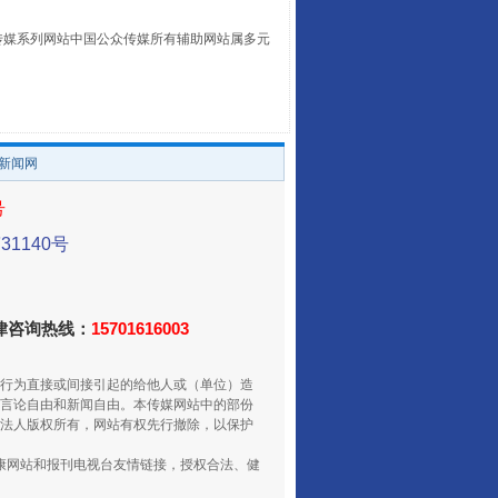
本传媒系列网站中国公众传媒所有辅助网站属多元
阿坝州三大球赛在茂县开幕
。
/新闻网
号
1140号
法律咨询热线：
15701616003
国家大学科技园优化重塑工作
行为直接或间接引起的给他人或（单位）造
言论自由和新闻自由。本传媒网站中的部份
法人版权所有，网站有权先行撤除，以保护
健康网站和报刊电视台友情链接，授权合法、健