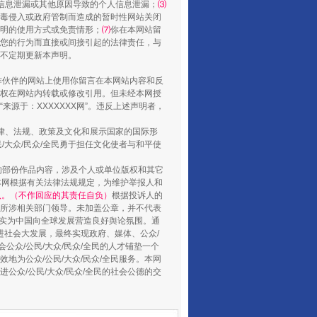
信息泄漏或其他原因导致的个人信息泄漏；
⑶
毒侵入或政府管制而造成的暂时性网站关闭
明的使用方式或免责情形；
⑺
你在本网站留
您的行为而直接或间接引起的法律责任，与
将不定期更新本声明。
合作伙伴的网站上使用你留言在本网站内容和反
权在网站内转载或修改引用。但未经本网授
源于：XXXXXXX网”。违反上述声明者，
扯下公款旅游的“隐身衣”
法律、法规、政策及文化和展示国家的国际形
大众/民众/全民勇于担任文化使者与和平使
的部份作品内容，涉及个人或单位版权和其它
本网根据有关法律法规规定，为维护举报人和
认。（不作回应的其责任自负）
根据投诉人的
至所涉相关部门领导。未加盖公章，并不代表
督，实为中国向全球发展营造良好舆论氛围。通
促进社会大发展，最终实现政府、媒体、公众/
公众/公民/大众/民众/全民的人才铺垫一个
地为公众/公民/大众/民众/全民服务。本网
进公众/公民/大众/民众/全民的社会公德的交
“蜀中异人”王建安的艺术幻境