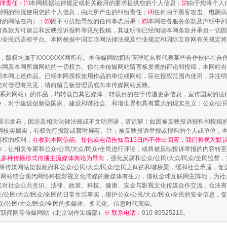
律责任：⑴
本网根据法律规定或相关政府的要求提供您的个人信息；
⑵
由于您将个人
列明的情况使用您的个人信息，由此所产生的纠纷责任；
⑷
任何由于黑客攻击、电脑病
者的网站在内）；
⑸
因不可抗拒导致的任何事态后果；
⑹
本网在各服务条款及声明中列
有条款方可留言和反映投诉报料等讯息投稿，其证明你已经阅读本网条款并承担一切因
民众/全民话语权平台。本网根据中国互联网法律法规及行业规定和国际互联网有关规定
作品，版权均属于XXXXXXX网所有。本传媒网站拥有管理笔名和代表某些合作伙伴在
本网及本网所属网站的一切权力。你在本传媒网站留言板发表的评论和投稿，本网站有
本网上述作品。已经本网授权使用作品的单位或网站，应在授权范围内使用，并注明“来
山西：不断增强治理腐败综合效能
您对管理有意见，请向留言板管理员或向本传媒网站反映。
本传媒系列网站）的作品，均转载自其它媒体，转载目的在于传递更多信息，宣传国家的
，对于建设创新型国家、建设和谐社会、和谐世界都具有重大的现实意义；公众/公民/
显示发布，因涉及相关法律法规或不文明用语，请谅解！如因被反映投诉报料和投稿
网核实属实，有权先行撤除或暂时屏蔽。注：被反映投诉举报或报料的个人或单位，
情权的权利，
在收到本网信函、短信或电话告知后15日内不作出回应，我们将视为默
，让相关专家和公众/公民/大众/民众/全民进行评论，或将被反映投诉举报的内容转
网以多种传播形式传播主流媒体舆论为导向
，强化反腐和公众/公民/大众/民众/全民监
等传媒网站架起政府和公众/公民/大众/民众/全民之间的和谐桥梁，缓和社会矛盾，
媒网站结合现代网络科技影视文化传媒的新媒体有生力，借助全球互联网主阵地，为社会
全民对社会公共意识、法律、政策、科技、健康、安全与影视文化传媒合作交流，合法有效
公民/大众/民众/全民的日常生活事实，维护公众/公民/大众/民众/全民的安全信息，促
众/公民/大众/民众/全民的多媒体、多元化、信息时代现实。
题
法制/新闻网等传媒网站（北京制作采编部）
养老服务师职业资格制度暂行规定
※ 联系电话：
010-89525216。