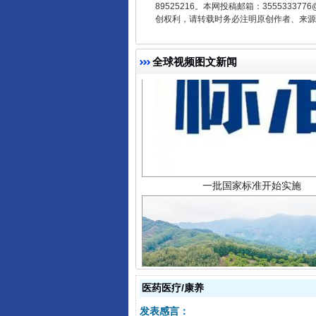
89525216。本网投稿邮箱：355533
创权利，请转载时务必注明原创作者、来源：
全球视频图文新闻
一批国家标准开始实施
医药医疗/康养
以产业富民促振兴
发表感言：