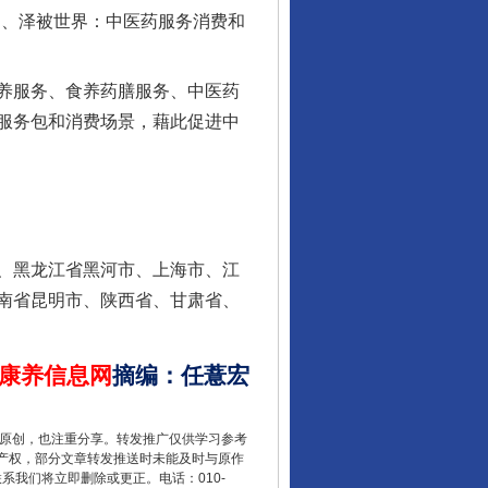
国、泽被世界：中医药服务消费和
养服务、食养药膳服务、中医药
东山县通报“牛蛙产品抗生素超标问题”
服务包和消费场景，藉此促进中
、黑龙江省黑河市、上海市、江
南省昆明市、陕西省、甘肃省、
康养信息网
摘编
：
任薏宏
千年窑火 生生不息
重原创，也注重分享。转发推广仅供学习参考
产权，部分文章转发推送时未能及时与原作
联系我们将立即删除或更正。电话：010-