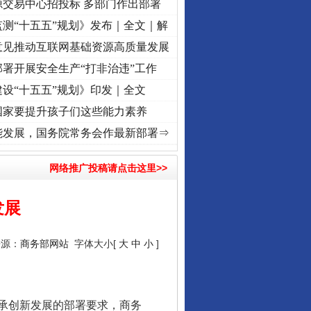
源交易中心招投标 多部门作出部署
测“十五五”规划》发布｜全文｜解
意见推动互联网基础资源高质量发展
署开展安全生产“打非治违”工作
设“十五五”规划》印发｜全文
国家要提升孩子们这些能力素养
]
牢记初心使命 奋进复兴征程丨“转折之城”激荡..
·[视频]
牢记初心使命 奋进复兴征程丨红
能发展，国务院常务会作最新部署⇒
网络推广投稿请点击这里>>
发展
来源：
商务部网站
字体大小[
大
中
小
]
承创新发展的部署要求，商务