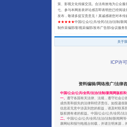
策、影视文化传媒交流。合法有效地为公众服
七、参与本网发表评论感言即表明您已经阅读并
发布，敬请多提宝贵意见！真诚感谢您对本传
事关残疾人未来5年
★★★★★
中国/公众/公共/全民/法治/法制/新闻
制作采编部/影视采编部/发布广告部/会议服务
关于
ICP许可
资料编辑/网络推广/法律
中国/公众/公共/全民/法治/法制/新闻网版权
规模最大的光氢储一体化项目
一、
遵守各国有关法律、法规，遵守社会公
成伤害和损失的法律和经济责任。如投递假
信息若无意中涉及到您的权益，请及时联系
版权拥有者的权益。中国/公众/公共/全民/法
二、
中国/公众/公共/全民/法治/法制/
康网站和报刊电视台转载，并请注明来源，