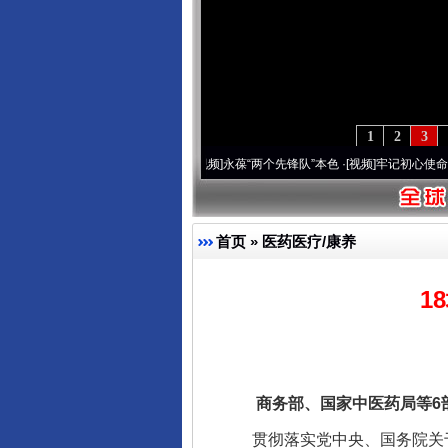
1
2
3
0周年 深刻改变雪域高原..
·[视频]
永葆“两个先锋队”本色
·[视频]
牢记初心使命 奋进复
首页
»
医药医疗/康养
1
商务部、国家中医药局等6部
贯彻落实党中央、国务院关于