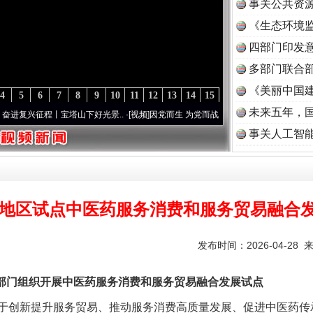
事关公共资
《生态环境监
读
四部门印发
多部门联合部
《美丽中国建
4
5
6
7
8
9
10
11
12
13
14
15
未来五年，
兴征程丨宝塔山下好光景..
·[视频]
因党而生 为党而战——百年“纪”事⑧加强纪律..
·[视频
事关人工智
8地区试点中医药服务消费和服务贸易融合
发布时间：2026-04-28 
门组织开展中医药服务消费和服务贸易融合发展试点
创新提升服务贸易、推动服务消费高质量发展、促进中医药传