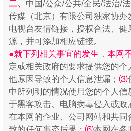
二、
中国/公众/公共/全民/法治
传媒（北京）有限公司独家协办
电视台友情链接，授权合法、健
源，并可添加相应链接。
●就下列相关事宜的发生，本网
定或相关政府的要求提供您的个
受贿1.44亿！段成刚被判无期
从幼儿
他原因导致的个人信息泄漏；
⑶
中所列明的情况使用您的个人信
于黑客攻击、电脑病毒侵入或政
在本网的企业、公司网站和共同
致的任何事态后果；
⑹
本网在各