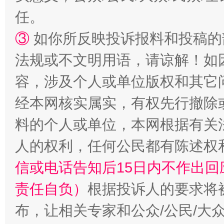
任。
③
如你所反映投诉报料和投稿的
扯下公款旅游的“隐身衣”
如何以同
法规或不文明用语，请谅解！如
容，涉及个人或单位版权和其它
经本网核实属实，有权先行撤除
料的个人或单位，本网根据有关
人的权利，任何公民都有陈述权
信或电话告知后15日内不作出
“蜀中异人”王建安的艺术幻境
责任自负）
根据投诉人的要求将
布，让相关专家和公众/公民/大