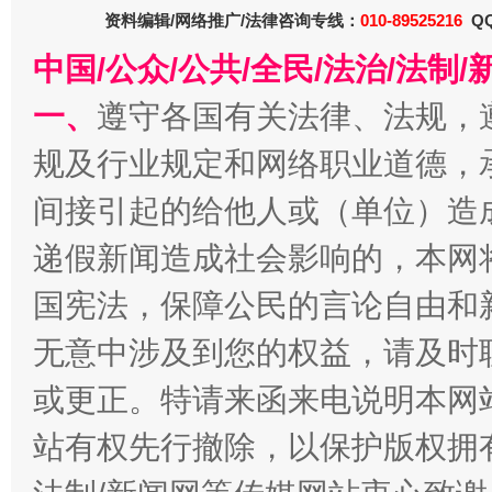
东山县通报“牛蛙产品抗生素超标问题”
法
资料编辑/网络推广/法律咨询专线：
010-89525216
QQ
中国/公众/公共/全民/法治/法
一、
遵守各国有关法律、法规，
规及行业规定和网络职业道德，
间接引起的给他人或（单位）造
递假新闻造成社会影响的，本网
国宪法，保障公民的言论自由和
千年窑火 生生不息
一
无意中涉及到您的权益，请及时
或更正。特请来函来电说明本网
站有权先行撤除，以保护版权拥有者