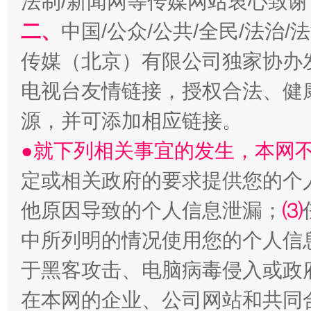
法制/新闻网等传媒网站衷心致谢
二、
中国/公众/公共/全民/法治
传媒（北京）有限公司独家协办
揭开“小金库”的免责幌子
电视台友情链接，授权合法、健
源，并可添加相应链接。
●就下列相关事宜的发生，本网
定或相关政府的要求提供您的个
他原因导致的个人信息泄漏；
⑶
中所列明的情况使用您的个人信
受贿1.44亿！段成刚被判无期
从幼儿
于黑客攻击、电脑病毒侵入或政
在本网的企业、公司网站和共同