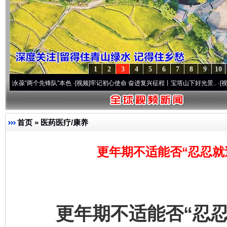
1
2
3
4
5
6
7
8
9
10
两个先锋队”本色
·[视频]
牢记初心使命 奋进复兴征程丨宝塔山下好光景..
·[视频]
因党而生
首页
»
医药医疗/康养
更年期不适能否“忍忍就
更年期不适能否“忍忍