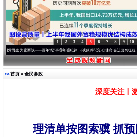
1
2
3
4
5
6
7
8
9
10
为党而战——百年“纪”事⑧加强纪律..
·[视频]
牢记初心使命 奋进复兴征程丨“转折之城”激
首页
»
全民参政
深度关注丨
理清单按图索骥 抓预