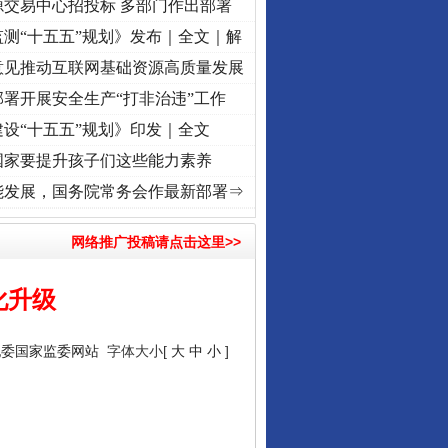
源交易中心招投标 多部门作出部署
测“十五五”规划》发布｜全文｜解
意见推动互联网基础资源高质量发展
署开展安全生产“打非治违”工作
设“十五五”规划》印发｜全文
国家要提升孩子们这些能力素养
初心使命 奋进复兴征程丨“转折之城”激荡..
·[视频]
牢记初心使命 奋进复兴征程丨红船起航
能发展，国务院常务会作最新部署⇒
网络推广投稿请点击这里>>
化升级
纪委国家监委网站
字体大小[
大
中
小
]