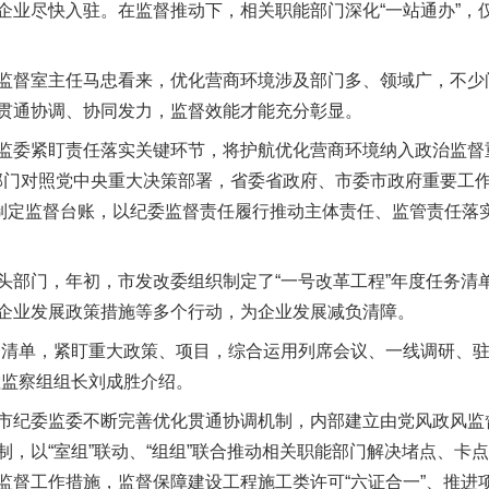
企业尽快入驻。在监督推动下，相关职能部门深化“一站通办”，
室主任马忠看来，优化营商环境涉及部门多、领域广，不少问
贯通协调、协同发力，监督效能才能充分彰显。
委紧盯责任落实关键环节，将护航优化营商环境纳入政治监督重
务部门对照党中央重大决策部署，省委省政府、市委市政府重要工作
地制定监督台账，以纪委监督责任履行推动主体责任、监管责任落
门，年初，市发改委组织制定了“一号改革工程”年度任务清
企业发展政策措施等多个行动，为企业发展减负清障。
清单，紧盯重大政策、项目，综合运用列席会议、一线调研、驻
检监察组组长刘成胜介绍。
纪委监委不断完善优化贯通协调机制，内部建立由党风政风监
制，以“室组”联动、“组组”联合推动相关职能部门解决堵点、卡
监督工作措施，监督保障建设工程施工类许可“六证合一”、推进