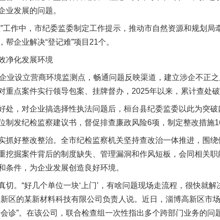
企业发展的问题。
工作中，市纪委监委制定工作提示，推动市自然资源和规划局
帮企业解决“登记难”项目21个。
效净化发展环境
企业设立营商环境监测点，畅通问题反映渠道，建立涉企不正之
重点案件实行领导包案、挂牌督办，2025年以来，累计查处破
处，对企业搞选择性执法问题后，桓台县纪委监委以此为突破口
位制发纪检监察建议书，督促排查廉政风险6项，制定整改措施1
好整改整治。全市纪检监察机关坚持查改治一体推进，围绕做
重挖掘案件背后的制度缺失、管理漏洞和作风短板，会同相关职
和条件，为企业发展创造良好环境。
。“好几个单位一块‘上门’，有啥问题现场走流程，很快就解
高新区的某新材料科技有限公司负责人说。近日，淄博高新区市
合会诊”。在该公司，联合检查组一次性指出多个跨部门业务的问