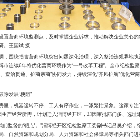
置营商环境监测点，及时掌握企业诉求，推动解决企业关心的
研。王国斌 摄
，围绕损害营商环境突出问题深化治理，深入整治违规异地执
博市连续6年将优化营商环境作为“一号改革工程”。全市纪检监
困、查治贯通、护商亲商”协同发力，持续深化“齐风护航”优化营
除发展“梗阻”
里，机器运转不停、工人有序作业，一派繁忙景象。这家专注
前因生产经营所需，计划迁入淄博经开区，却因审批部门多、选址
我们监督的‘靶点’。”淄博经开区纪检监察工委副书记吕昊介绍，
局、自然资源和规划分局、人力资源和社会保障局等相关部门进