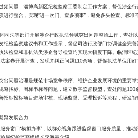
频问题，淄博高新区纪检监察工委制定工作方案，督促涉企行
项进行整合，实现“进一次门、查多项事”，避免多头检查、标准
同司法等部门开展涉企行政执法领域突出问题整治工作，查处以
发纪检监察建议书和工作提示，督促司法行政部门协调健全完善
执法检查和非执法类涉企督导检查均实现大幅度下降。临淄区纪
法案卷开展评查，发现并纠正问题110余项，督促执法单位用好
出问题治理是规范市场竞争秩序、维护企业发展环境的重要举
规避招标、围标串标等问题，建立数字监督模型，查处问题100
善招标投标项目进场审核、现场监督、受理投诉等流程，研发智
凝聚发展合力
务窗口‘模拟办事’，以群众视角跟进监督窗口服务质量，推动
运输局纪检监察组组长李海霞介绍。