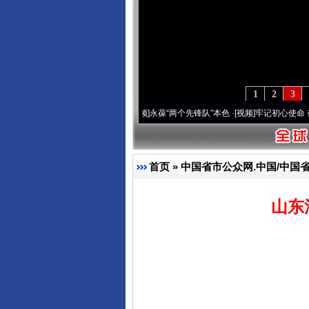
1
2
3
 深刻改变雪域高原..
·[视频]
永葆“两个先锋队”本色
·[视频]
牢记初心使命 奋进复兴征程
首页
»
中国省市公众网.中国/中国
山东