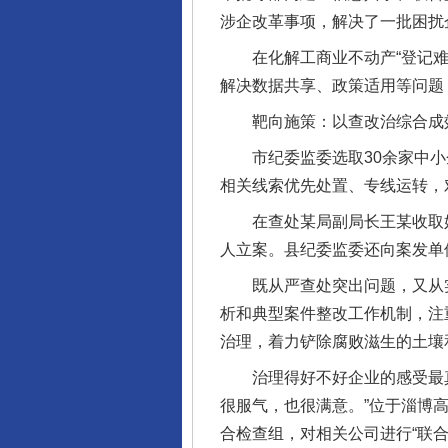
涉企改革事项，解决了一批困扰
在化解工商业不动产“登记难”
解决数据共享、政策适用等问题，
靶向施策：以查改治综合成
市纪委监委选取30余家中小
相关线索优先处置、专线运转，对
在查处某局副局长王某收取好
人立案。县纪委监委还向案发单
既从严查处突出问题，又从实抓
析和典型案件整改工作机制，注
治理，着力铲除腐败滋生的土壤
治理得好不好企业的感受最真切
很服气，也很满意。”位于淄博
合检查组，对相关公司进行“联