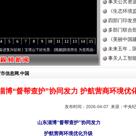
事关公共资
《生态环境监
读
四部门印发
多部门联合部
《美丽中国建
4
5
6
7
8
9
10
11
12
13
14
15
未来五年，
丨宝塔山下好光景..
·[视频]
因党而生 为党而战——百年“纪”事⑧加强纪律..
·[视频]
牢记
事关人工智
省市信息网.中国
淄博“督帮查护”协同发力 护航营商环境优
发布时间：2026-04-07 来源：
中央
山东淄博“督帮查护”协同发力
护航营商环境优化升级