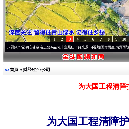
1
2
3
4
5
6
7
8
9
10
牢记初心使命 奋进复兴征程丨宝塔山下好光景..
·[视频]
因党而生 为党而战——百年“纪”
首页
»
财经/企业公司
为大国工程清障
为大国工程清障护