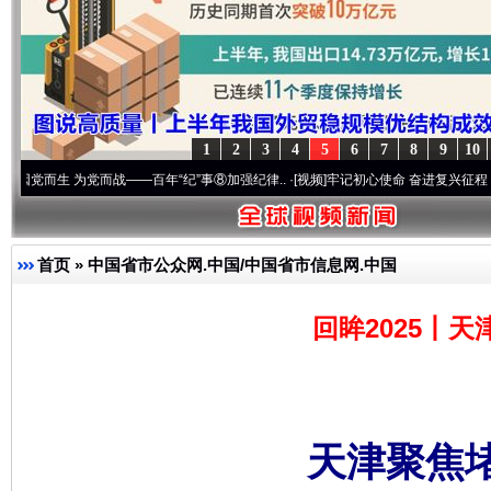
1
2
3
4
5
6
7
8
9
10
 为党而战——百年“纪”事⑧加强纪律..
·[视频]
牢记初心使命 奋进复兴征程丨“转折之城”激
首页
»
中国省市公众网.中国/中国省市信息网.中国
回眸2025丨
天津聚焦