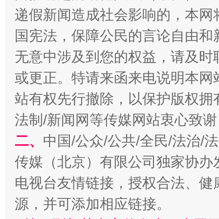
递假新闻造成社会影响的，本网
国宪法，保障公民的言论自由和
无意中涉及到您的权益，请及时
或更正。特请来函来电说明本网
揭开“小金库”的免责幌子
站有权先行撤除，以保护版权拥有者
法制/新闻网等传媒网站衷心致谢
二、
中国/公众/公共/全民/法治
传媒（北京）有限公司独家协办
电视台友情链接，授权合法、健
源，并可添加相应链接。
受贿1.44亿！段成刚被判无期
从幼儿