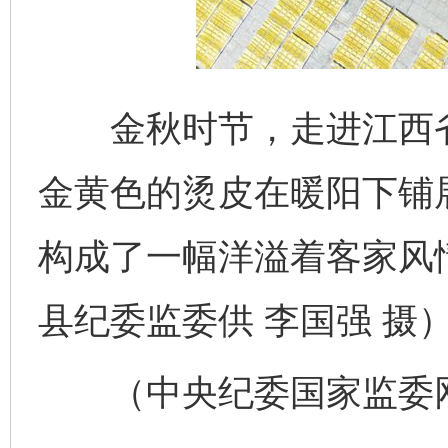
金秋时节，走进江西省
金黄色的烫皮在暖阳下铺
构成了一幅洋溢着客家风情
县纪委监委供 李国强 摄
完善运行机制助力责任有效落实
一纸欠条
（中央纪委国家监委网站