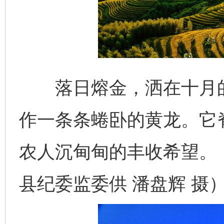
落日熔金，洒在十月的
作一条条蜷卧的黄龙。它脊
农人沉甸甸的丰收希望。
县纪委监委供 潘盘辉 摄