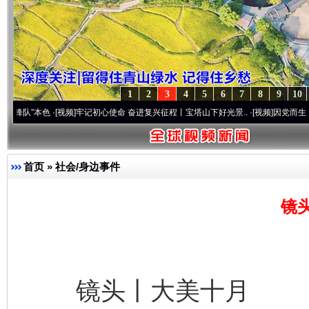
1
2
3
4
5
6
7
8
9
10
色
·[视频]
牢记初心使命 奋进复兴征程丨宝塔山下好光景..
·[视频]
因党而生 为党而战——百
首页
»
社会/身边事件
镜
镜头丨大美十月