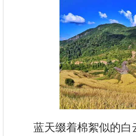
蓝天缀着棉絮似的白云