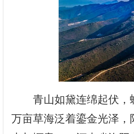
青山如黛连绵起伏，蜿
万亩草海泛着鎏金光泽，