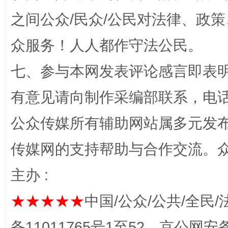
“蜀中异人”王建安的艺术幻境
之间公众/民众/公民对法律、政
众服务！人人都作守法公民。
七、参与本网发表评论感言即表明
有意见请向制作采编部联系，电话：0
公众传媒所有辅助网站属多元发
完善运行机制助力责任有效落实
一纸欠条
传媒网的支持帮助与合作交流。
主办 :
★★★★★
中国/公众/公共/全民/
备11011765号1至52，京公网安备：