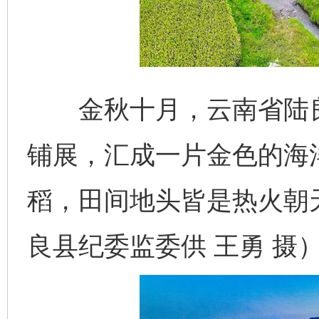
金秋十月，云南省陆良
铺展，汇成一片金色的海
稻，田间地头皆是热火朝
良县纪委监委供 王勇 摄