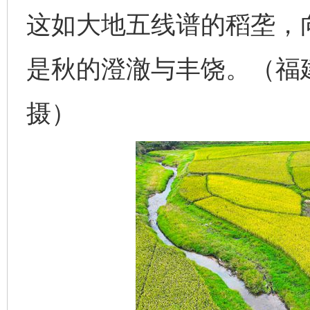
这如大地五线谱的稻垄，
是秋的澄澈与丰饶。（福
摄）