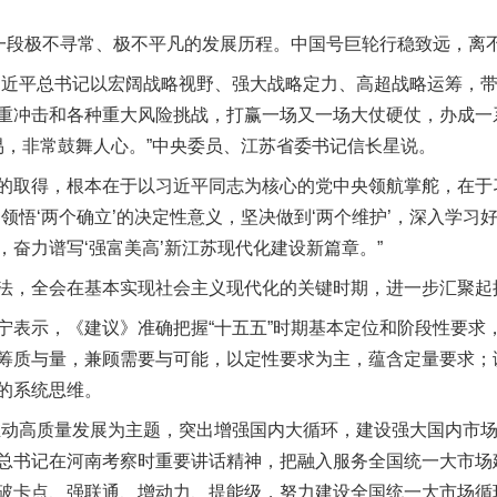
段极不寻常、极不平凡的发展历程。中国号巨轮行稳致远，离
近平总书记以宏阔战略视野、强大战略定力、高超战略运筹，带
重冲击和各种重大风险挑战，打赢一场又一场大仗硬仗，办成一
易，非常鼓舞人心。”中央委员、江苏省委书记信长星说。
取得，根本在于以习近平同志为核心的党中央领航掌舵，在于
领悟‘两个确立’的决定性意义，坚决做到‘两个维护’，深入学习
奋力谱写‘强富美高’新江苏现代化建设新篇章。”
，全会在基本实现社会主义现代化的关键时期，进一步汇聚起
示，《建议》准确把握“十五五”时期基本定位和阶段性要求
筹质与量，兼顾需要与可能，以定性要求为主，蕴含定量要求；
的系统思维。
动高质量发展为主题，突出增强国内大循环，建设强大国内市场
总书记在河南考察时重要讲话精神，把融入服务全国统一大市场
破卡点、强联通、增动力、提能级，努力建设全国统一大市场循