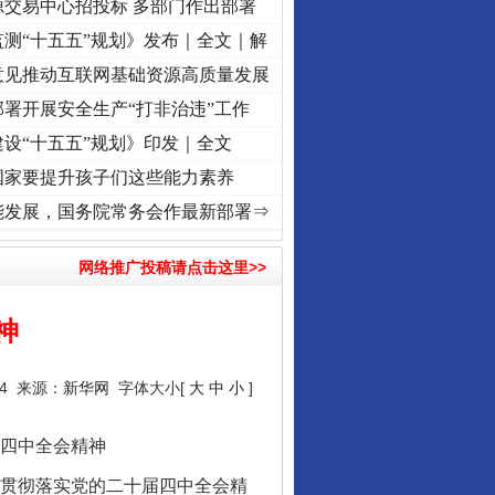
源交易中心招投标 多部门作出部署
测“十五五”规划》发布｜全文｜解
意见推动互联网基础资源高质量发展
署开展安全生产“打非治违”工作
设“十五五”规划》印发｜全文
国家要提升孩子们这些能力素养
牢记初心使命 奋进复兴征程丨“转折之城”激荡..
·[视频]
牢记初心使命 奋进复兴征程丨红船
能发展，国务院常务会作最新部署⇒
网络推广投稿请点击这里>>
神
24 来源：
新华网
字体大小[
大
中
小
]
四中全会精神
贯彻落实党的二十届四中全会精