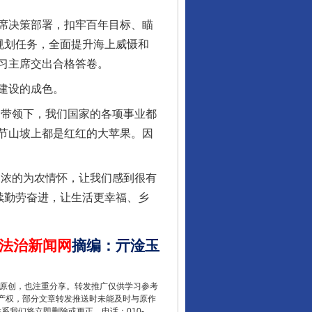
席决策部署，扣牢百年目标、瞄
规划任务，全面提升海上威慑和
行业协会接连发公告
习主席交出合格答卷。
建设的成色。
带领下，我们国家的各项事业都
节山坡上都是红红的大苹果。因
浓的为农情怀，让我们感到很有
续勤劳奋进，让生活更幸福、乡
法治新闻网
摘编
：
亓淦玉
让核能赋能千行百业
重原创，也注重分享。转发推广仅供学习参考
产权，部分文章转发推送时未能及时与原作
联系我们将立即删除或更正。电话：010-