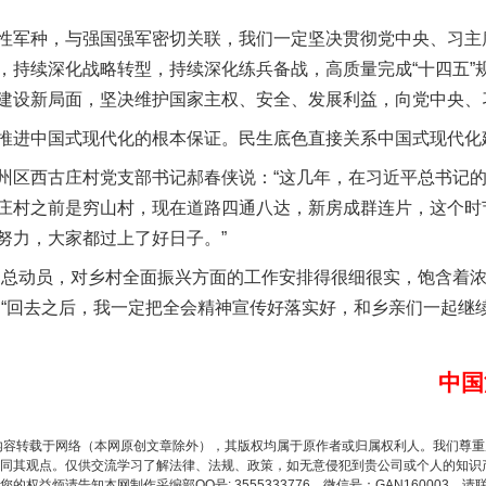
军种，与强国强军密切关联，我们一定坚决贯彻党中央、习主
，持续深化战略转型，持续深化练兵备战，高质量完成“十四五”
实
一纸欠条伤亲情 巡回调解促和解..
建设新局面，坚决维护国家主权、安全、发展利益，向党中央、
进中国式现代化的根本保证。民生底色直接关系中国式现代化
区西古庄村党支部书记郝春侠说：“这几年，在习近平总书记的
庄村之前是穷山村，现在道路四通八达，新房成群连片，这个时
努力，大家都过上了好日子。”
总动员，对乡村全面振兴方面的工作安排得很细很实，饱含着浓
，“回去之后，我一定把全会精神宣传好落实好，和乡亲们一起继
中国
题”
法徽映军营 权益有保障
内容转载于网络（本网原创文章除外），其版权均属于原作者或归属权利人。我们尊
同其观点。仅供交流学习了解法律、法规、政策，如无意侵犯到贵公司或个人的知识
权益烦请告知本网制作采编部QQ号: 3555333776，微信号：GAN160003，请