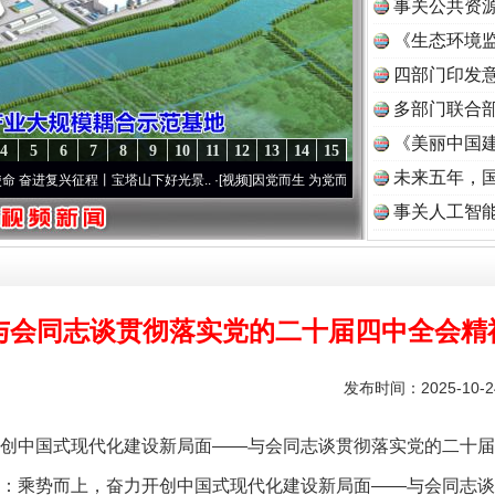
事关公共资
《生态环境监
读
四部门印发
多部门联合部
《美丽中国建
4
5
6
7
8
9
10
11
12
13
14
15
未来五年，
征程丨宝塔山下好光景..
·[视频]
因党而生 为党而战——百年“纪”事⑧加强纪律..
·[视频]
事关人工智
与会同志谈贯彻落实党的二十届四中全会精
发布时间：2025-10-
中国式现代化建设新局面——与会同志谈贯彻落实党的二十届
：乘势而上，奋力开创中国式现代化建设新局面——与会同志谈