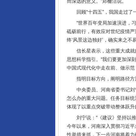
而深远的意义。”郑栅洁说。
回顾“十四五”，我国走过了一
“世界百年变局加速演进，习
砥砺前行，有效应对世纪疫情严
终‘风景这边独好’，确实来之不
信长星表示，这些重大成就的
思想科学指引。“我们要更加深刻
中国式现代化中走在前、做示范，
指明目标方向，阐明路径方法
中央委员、河南省委书记刘宁表
怎么办的重大问题。任务目标统
体现了以重点突破带动整体跃升
刘宁说：“《建议》坚持以推
今年以来，河南深入贯彻习近平
性举措来抓，下一步河南将着力