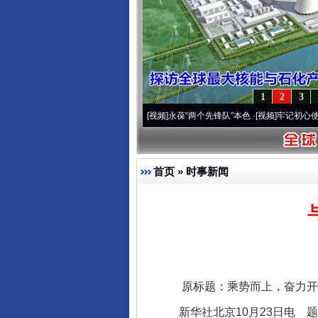
1
2
3
周年 深刻改变雪域高原..
·[视频]
永葆“两个先锋队”本色
·[视频]
牢记初心使命 奋进复兴
首页
»
时事新闻
原标题：乘势而上，奋力开创
新华社北京10月23日电 题