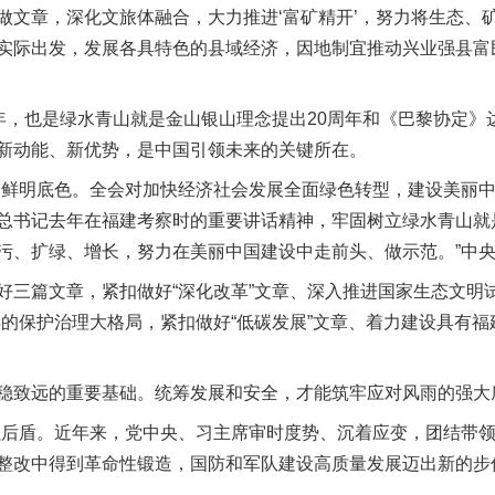
做文章，深化文旅体融合，大力推进‘富矿精开’，努力将生态、
实际出发，发展各具特色的县域经济，因地制宜推动兴业强县富
，也是绿水青山就是金山银山理念提出20周年和《巴黎协定》达
新动能、新优势，是中国引领未来的关键所在。
鲜明底色。全会对加快经济社会发展全面绿色转型，建设美丽中
总书记去年在福建考察时的重要讲话精神，牢固树立绿水青山就
污、扩绿、增长，努力在美丽中国建设中走前头、做示范。”中
篇文章，紧扣做好“深化改革”文章、深入推进国家生态文明试
洋的保护治理大格局，紧扣做好“低碳发展”文章、着力建设具有
致远的重要基础。统筹发展和安全，才能筑牢应对风雨的强大
后盾。近年来，党中央、习主席审时度势、沉着应变，团结带领
整改中得到革命性锻造，国防和军队建设高质量发展迈出新的步