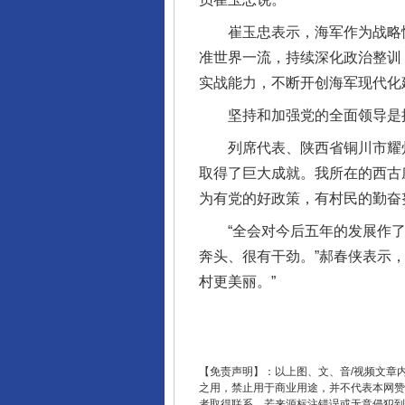
崔玉忠表示，海军作为战略性
准世界一流，持续深化政治整训
完善运行机制助力责任有效落
实战能力，不断开创海军现代化
坚持和加强党的全面领导是推
列席代表、陕西省铜川市耀州
取得了巨大成就。我所在的西古
为有党的好政策，有村民的勤奋
“全会对今后五年的发展作了
奔头、很有干劲。”郝春侠表示
村更美丽。”
东山县通报“牛蛙产品抗生素超标问
【免责声明】：以上图、文、音/视频文章
之用，禁止用于商业用途，并不代表本网赞
者取得联系，若来源标注错误或无意侵犯到您的