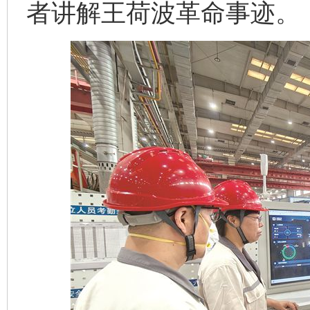
者讲解王荷波革命事迹。