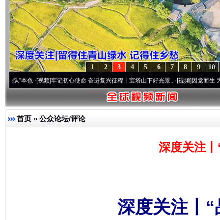
1
2
3
4
5
6
7
8
9
10
色
·[视频]
牢记初心使命 奋进复兴征程丨宝塔山下好光景..
·[视频]
因党而生 为党而战——
首页
»
公众论坛/评论
深度关注丨
深度关注丨“