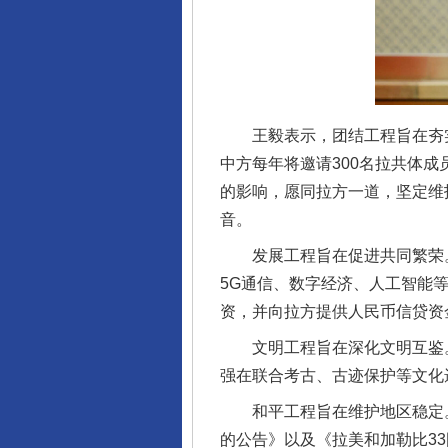
王毅表示，团结工程旨在夯实
中方每年将邀请300名拉共体
完善运行机制助力责任有效落
的影响，愿同拉方一道，坚定维
音。
发展工程旨在促进共同繁荣。
5G通信、数字经济、人工智能
资，并向拉方提供人民币信贷资
文明工程旨在深化文明互鉴。
强在联合考古、古迹保护等文化
和平工程旨在维护地区稳定。
东山县通报“牛蛙产品抗生素超标问
的公告》以及《拉美和加勒比3