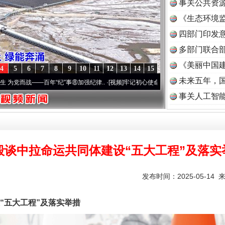
事关公共资
《生态环境监
读
四部门印发
多部门联合部
《美丽中国建
4
5
6
7
8
9
10
11
12
13
14
15
未来五年，
—百年“纪”事⑧加强纪律..
·[视频]
牢记初心使命 奋进复兴征程丨“转折之城”激荡..
·[视频
事关人工智
毅谈中拉命运共同体建设“五大工程”及落实
发布时间：2025-05-14 
五大工程”及落实举措