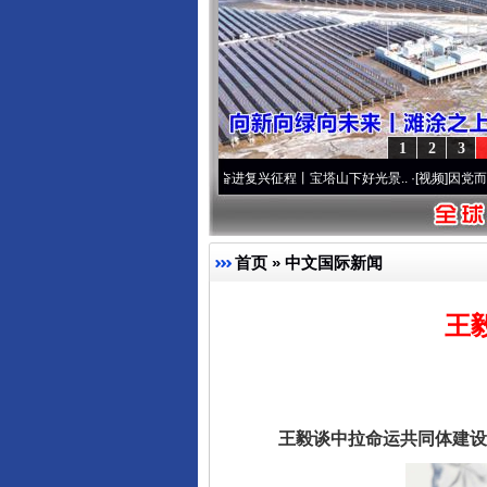
1
2
3
本色
·[视频]
牢记初心使命 奋进复兴征程丨宝塔山下好光景..
·[视频]
因党而生 为党而战—
首页
»
中文国际新闻
王
王毅谈中拉命运共同体建设“