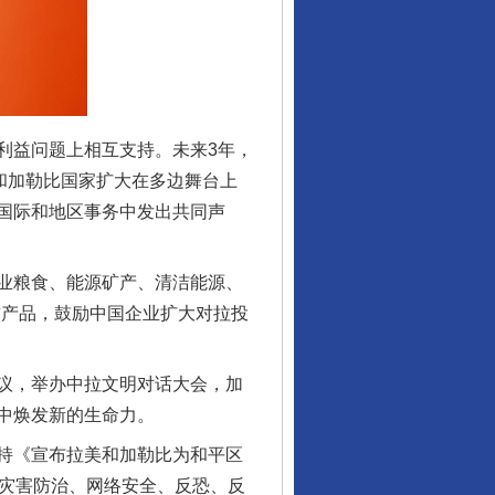
益问题上相互支持。未来3年，
和加勒比国家扩大在多边舞台上
行业协会接连发公告
国际和地区事务中发出共同声
业粮食、能源矿产、清洁能源、
质产品，鼓励中国企业扩大对拉投
议，举办中拉文明对话大会，加
中焕发新的生命力。
持《宣布拉美和加勒比为和平区
让核能赋能千行百业
强灾害防治、网络安全、反恐、反