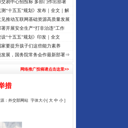
源交易中心招投标 多部门作出部署
测“十五五”规划》发布｜全文｜解
意见推动互联网基础资源高质量发展
署开展安全生产“打非治违”工作
设“十五五”规划》印发｜全文
国家要提升孩子们这些能力素养
]
牢记初心使命 奋进复兴征程丨红船起航处 潮起..
·[视频]
一首歌的时间，读懂乐至的“
能发展，国务院常务会作最新部署⇒
网络推广投稿请点击这里>>
举措
来源：
外交部网站
字体大小[
大
中
小
]