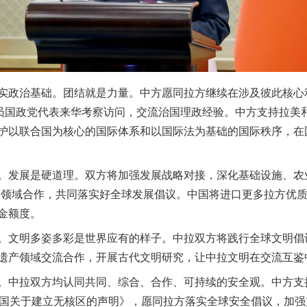
政治基础。团结就是力量。中方愿同拉方继续在涉及彼此核心利
成员国政党代表来华考察访问，交流治国理政经验。中方支持拉美
实
一纸欠条伤亲情 巡回调解促和解..
护以联合国为核心的国际体系和以国际法为基础的国际秩序，在
发展是硬道理。双方将加强发展战略对接，深化基础设施、农
等领域合作，共同落实好全球发展倡议。中国将进口更多拉方优
金额度。
文明多姿多彩是世界应有的样子。中拉双方将践行全球文明倡
遗产领域交流合作，开展古代文明研究，让中拉文明在交流互鉴
中拉双方均认同共同、综合、合作、可持续的安全观。中方支
题”
法徽映军营 权益有保障
3国关于建立无核区的声明》，愿同拉方落实全球安全倡议，加