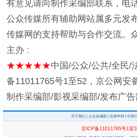
有意见请向制作采编部联系，电话：0
公众传媒所有辅助网站属多元发
传媒网的支持帮助与合作交流。
主办 :
★★★★★
中国/公众/公共/全民/
完善运行机制助力责任有效落实
一纸欠条
备11011765号1至52，京公网安备：
制作采编部/影视采编部/发布广告
关于我们
|
公众采编部
|
法律声明
| 中国
京ICP备11011765号1至3