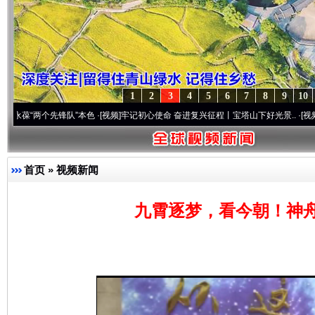
1
2
3
4
5
6
7
8
9
10
两个先锋队”本色
·[视频]
牢记初心使命 奋进复兴征程丨宝塔山下好光景..
·[视频]
因党而生
首页
»
视频新闻
九霄逐梦，看今朝！神