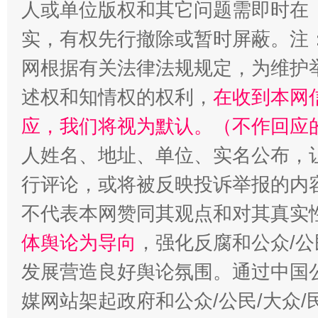
人或单位版权和其它问题需即时在
实，有权先行撤除或暂时屏蔽。注
网根据有关法律法规规定，为维护
述权和知情权的权利，
在收到本网
扯下公款旅游的“隐身衣”
如何以同
应，我们将视为默认。（不作回应
人姓名、地址、单位、实名公布，让
行评论，或将被反映投诉举报的内
不代表本网赞同其观点和对其真实
体舆论为导向
，强化反腐和公众/公
发展营造良好舆论氛围。通过中国公
“蜀中异人”王建安的艺术幻境
媒网站架起政府和公众/公民/大众