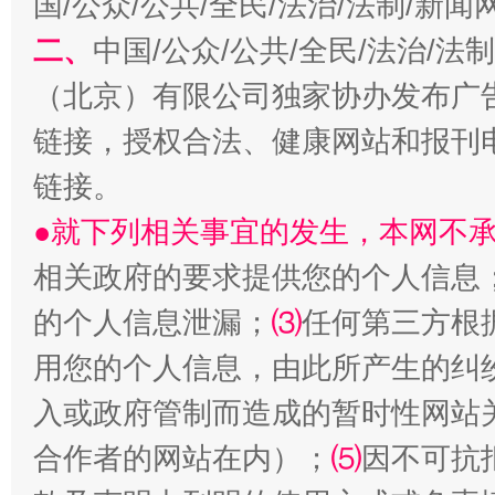
国/公众/公共/全民/法治/法制/新
二、
中国/公众/公共/全民/法治/
（北京）有限公司独家协办发布广
链接，授权合法、健康网站和报刊
揭开“小金库”的免责幌子
链接。
●就下列相关事宜的发生，本网不
相关政府的要求提供您的个人信息
的个人信息泄漏；
⑶
任何第三方根
用您的个人信息，由此所产生的纠
入或政府管制而造成的暂时性网站
合作者的网站在内）；
⑸
因不可抗
受贿1.44亿！段成刚被判无期
从幼儿