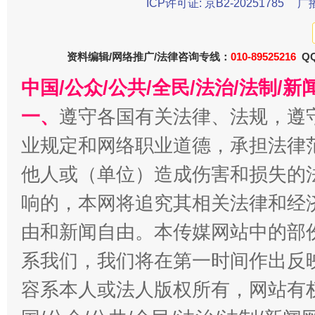
ICP许可证: 京B2-20251785
广
东山县通报“牛蛙产品抗生素超标问题”
法
资料编辑/网络推广/法律咨询专线：
010-89525216
QQ
中国/公众/公共/全民/法治/法制/
一、
遵守各国有关法律、法规，遵
业规定和网络职业道德，承担法律
他人或（单位）造成伤害和损失的
响的，本网将追究其相关法律和经
由和新闻自由。本传媒网站中的部
千年窑火 生生不息
一
系我们，我们将在第一时间作出反
容系本人或法人版权所有，网站有