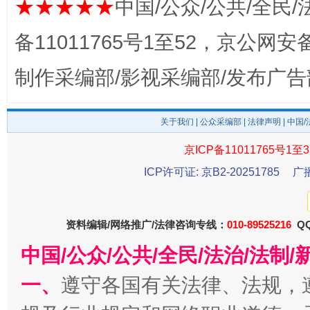
★★★★★
中国/公众/公共/全民/
备11011765号1至52，京公网安备：
制作采编部/影视采编部/发布广告
从幼儿园到大学，有这些资助
“
关于我们
|
公众采编部
|
法律声明
| 中国
京ICP备11011765号1至3
ICP许可证: 京B2-20251785
广
资料编辑/网络推广/法律咨询专线：
010-89525216
QQ
中国/公众/公共/全民/法治/法
一、
遵守各国有关法律、法规，
事关残疾人未来5年
让