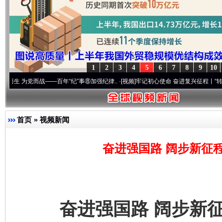
1
2
3
4
5
6
7
8
9
10
而战——百年“纪”事⑧加强纪律..
·[视频]
牢记初心使命 奋进复兴征程丨“转折之城”激荡.
首页
»
视频新闻
奋进强国路 阔步新征程
奋进强国路 阔步新征程